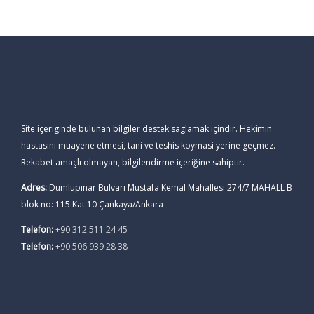
DENTHAL CLINIC
Site içeriginde bulunan bilgiler destek saglamak içindir. Hekimin
hastasini muayene etmesi, tani ve teshis koymasi yerine geçmez.
Rekabet amaçlı olmayan, bilgilendirme içeriğine sahiptir.
Adres:
Dumlupınar Bulvarı Mustafa Kemal Mahallesi 274/7 MAHALL B
blok no: 115 Kat:10 Çankaya/Ankara
Telefon:
+90 312 511 24 45
Telefon:
+90 506 939 28 38