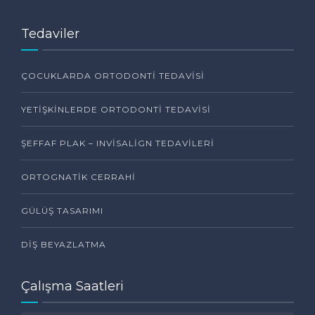
Tedaviler
ÇOCUKLARDA ORTODONTI TEDAVISI
YETIŞKINLERDE ORTODONTI TEDAVISI
ŞEFFAF PLAK – INVISALIGN TEDAVILERI
ORTOGNATIK CERRAHI
GÜLÜŞ TASARIMI
DIŞ BEYAZLATMA
Çalışma Saatleri