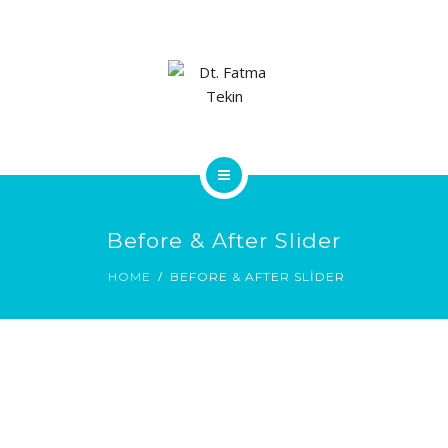
ANA SAYFA
Before & After Slider
HAKKIMDA
HOME
BEFORE & AFTER SLIDER
TEDAVILER
TEDAVI ÜCRETLERI
BLOG
İLETIŞIM