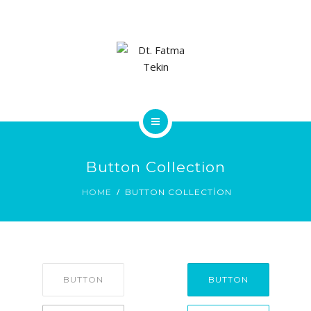
ANA SAYFA
Button Collection
HAKKIMDA
HOME
BUTTON COLLECTION
TEDAVILER
TEDAVI ÜCRETLERI
BLOG
BUTTON
BUTTON
İLETIŞIM