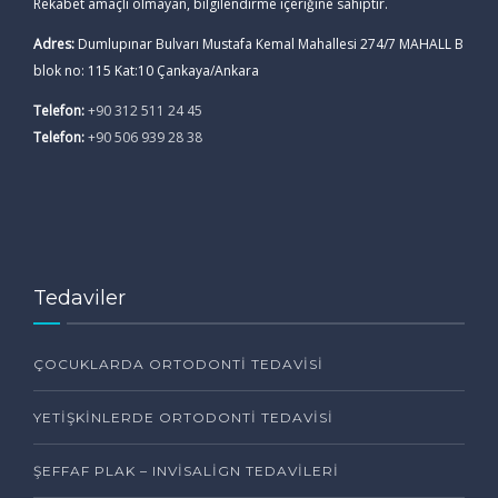
Rekabet amaçlı olmayan, bilgilendirme içeriğine sahiptir.
Adres:
Dumlupınar Bulvarı Mustafa Kemal Mahallesi 274/7 MAHALL B
blok no: 115 Kat:10 Çankaya/Ankara
Telefon:
+90 312 511 24 45
Telefon:
+90 506 939 28 38
Tedaviler
ÇOCUKLARDA ORTODONTI TEDAVISI
YETIŞKINLERDE ORTODONTI TEDAVISI
ŞEFFAF PLAK – INVISALIGN TEDAVILERI