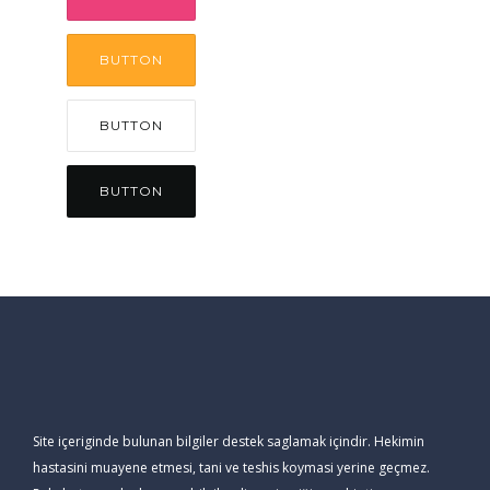
BUTTON
BUTTON
BUTTON
Site içeriginde bulunan bilgiler destek saglamak içindir. Hekimin
hastasini muayene etmesi, tani ve teshis koymasi yerine geçmez.