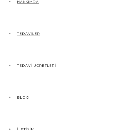
HAKKIMDA
TEDAVILER
TEDAVI ÜCRETLERI
BLOG
İLETIŞIM