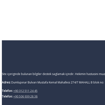
Site içeriginde bulunan bilgiler destek saglamak içindir. Hekimin hastasini mu
Adres:
Dumlupınar Bulvarı Mustafa Kemal Mahallesi 274/7 MAHALL B blok no:
Telefon:
+90 312 511 24 45
Telefon:
+90 506 939 28 38