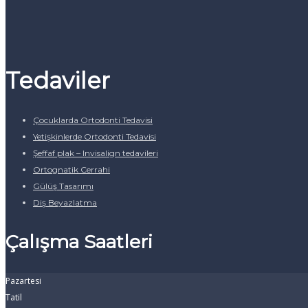
Tedaviler
Çocuklarda Ortodonti Tedavisi
Yetişkinlerde Ortodonti Tedavisi
Şeffaf plak – Invisalign tedavileri
Ortognatik Cerrahi
Gülüş Tasarımı
Diş Beyazlatma
Çalışma Saatleri
Pazartesi
Tatil