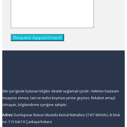
Site içeriginde bulunan bilgiler destek saglamak içindir. Hekimin hastasini
muayene etmesi, tani ve teshis koymasi yerine geçmez. Rekabet amaçlı
olmayan, bilgilendirme içeriğine sahiptir.
Adres:
Dumlupınar Bulvarı Mustafa Kemal Mahallesi 274/7 MAHALL B blok
no: 115 Kat:10 Çankaya/Ankara