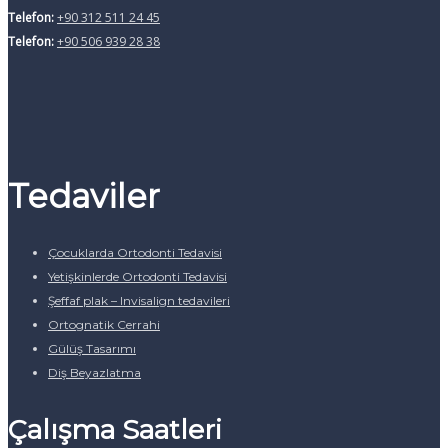
Telefon:
+90 312 511 24 45
Telefon:
+90 506 939 28 38
Tedaviler
Çocuklarda Ortodonti Tedavisi
Yetişkinlerde Ortodonti Tedavisi
Şeffaf plak – Invisalign tedavileri
Ortognatik Cerrahi
Gülüş Tasarımı
Diş Beyazlatma
Çalışma Saatleri