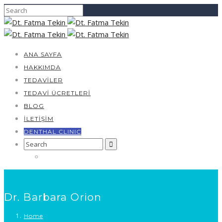
ANA SAYFA
HAKKIMDA
TEDAVILER
TEDAVI ÜCRETLERI
BLOG
İLETIŞIM
DENTHAL CLINIC
Search
for:
Dr. Barbara Orion
Home