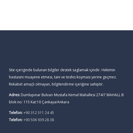
Site içeriginde bulunan bilgiler destek saglamak içindir. Hekimin
hastasini muayene etmesi, tani ve teshis koymasi yerine geçmez.
Rekabet amaçlı olmayan, bilgilendirme içeriğine sahiptir.
Adres:
Dumlupınar Bulvarı Mustafa Kemal Mahallesi 274/7 MAHALL B
blok no: 115 Kat:10 Çankaya/Ankara
Telefon:
+90 312 511 24 45
Telefon:
+90 506 939 28 38