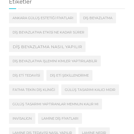
Etiketler
ANKARA GÜLÜŞ ESTETIĞI FIYATLARI
DIŞ BEYAZLATMA
DIŞ BEYAZLATMA ETKISI NE KADAR SÜRER
DIŞ BEYAZLATMA NASIL YAPILIR
DIŞ BEYAZLATMA İŞLEMINI KIMLER YAPTIRILABILIR
DIŞ ETI TEDAVISI
DIŞ ETI ŞEKILLENDIRME
FATMA TEKIN DIŞ KLINIĞI
GÜLÜŞ TASARIMI KALICI MIDIR
GÜLÜŞ TASARIMI YAPTIRANLAR MEMNUN KALIR MI
INVISALIGN
LAMINE DIŞ FIYATLARI
LAMINE DIŞ TEDAVISI NASIL YAPILIR
LAMINE NEDIR