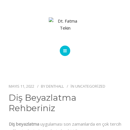
ANA SAYFA
HAKKIMDA
MAYIS 11, 2022
BY
DENTHALL
IN
UNCATEGORIZED
TEDAVILER
Diş Beyazlatma
TEDAVI ÜCRETLERI
Rehberiniz
BLOG
Diş beyazlatma
uygulaması son zamanlarda en çok tercih
İLETIŞIM