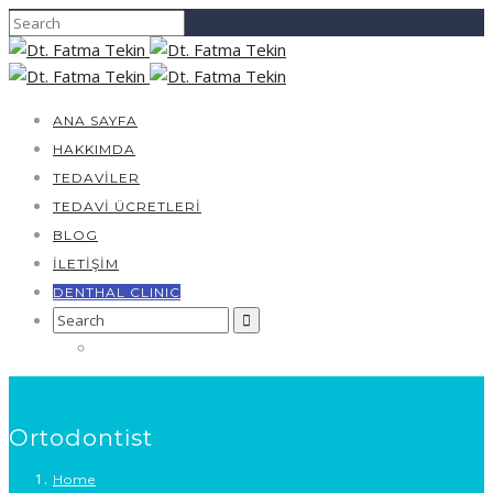
ANA SAYFA
HAKKIMDA
TEDAVILER
TEDAVI ÜCRETLERI
BLOG
İLETIŞIM
DENTHAL CLINIC
Search
for:
Ortodontist
Home