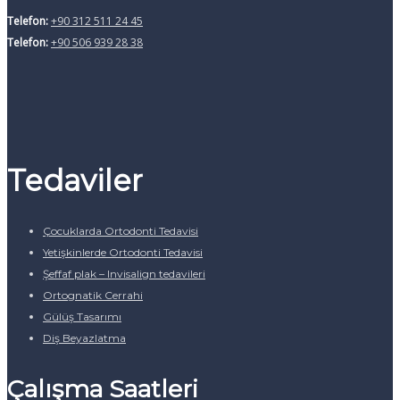
Telefon:
+90 312 511 24 45
Telefon:
+90 506 939 28 38
Tedaviler
Çocuklarda Ortodonti Tedavisi
Yetişkinlerde Ortodonti Tedavisi
Şeffaf plak – Invisalign tedavileri
Ortognatik Cerrahi
Gülüş Tasarımı
Diş Beyazlatma
Çalışma Saatleri