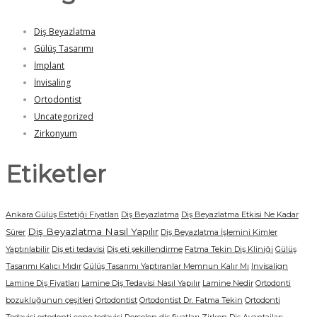
Diş Beyazlatma
Gülüş Tasarımı
İmplant
İnvisaling
Ortodontist
Uncategorized
Zirkonyum
Etiketler
Ankara Gülüş Estetiği Fiyatları
Diş Beyazlatma
Diş Beyazlatma Etkisi Ne Kadar
Diş Beyazlatma Nasıl Yapılır
Sürer
Diş Beyazlatma İşlemini Kimler
Yaptırılabilir
Diş eti tedavisi
Diş eti şekillendirme
Fatma Tekin Diş Kliniği
Gülüş
Tasarımı Kalıcı Mıdır
Gülüş Tasarımı Yaptıranlar Memnun Kalır Mı
Invisalign
Lamine Diş Fiyatları
Lamine Diş Tedavisi Nasıl Yapılır
Lamine Nedir
Ortodonti
bozukluğunun çeşitleri
Ortodontist
Ortodontist Dr. Fatma Tekin
Ortodonti