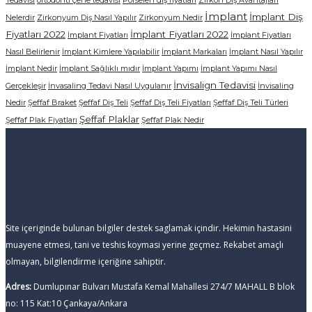
Tedavisi
ortodonti çene tedavisi
Porselen diş fiyatları
Zirkon Diş Avantajları
İmplant
İmplant Diş
Nelerdir
Zirkonyum Diş Nasıl Yapılır
Zirkonyum Nedir
Fiyatları 2022
İmplant Fiyatları 2022
İmplant Fiyatları
İmplant Fiyatları
Nasıl Belirlenir
İmplant Kimlere Yapılabilir
İmplant Markaları
İmplant Nasıl Yapılır
İmplant Nedir
İmplant Sağlıklı mıdır
İmplant Yapımı
İmplant Yapımı Nasıl
İnvisalign Tedavisi
Gerçekleşir
İnvasaling Tedavi Nasıl Uygulanır
İnvisaling
Nedir
Şeffaf Braket
Şeffaf Diş Teli
Şeffaf Diş Teli Fiyatları
Şeffaf Diş Teli Türleri
Şeffaf Plaklar
Şeffaf Plak Fiyatları
Şeffaf Plak Nedir
Site içeriginde bulunan bilgiler destek saglamak içindir. Hekimin hastasini
muayene etmesi, tani ve teshis koymasi yerine geçmez. Rekabet amaçlı
olmayan, bilgilendirme içeriğine sahiptir.
Adres:
Dumlupınar Bulvarı Mustafa Kemal Mahallesi 274/7 MAHALL B blok
no: 115 Kat:10 Çankaya/Ankara