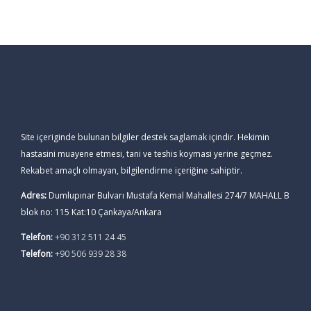
Site içeriginde bulunan bilgiler destek saglamak içindir. Hekimin
hastasini muayene etmesi, tani ve teshis koymasi yerine geçmez.
Rekabet amaçlı olmayan, bilgilendirme içeriğine sahiptir.
Adres:
Dumlupınar Bulvarı Mustafa Kemal Mahallesi 274/7 MAHALL B
blok no: 115 Kat:10 Çankaya/Ankara
Telefon:
+90 312 511 24 45
Telefon:
+90 506 939 28 38