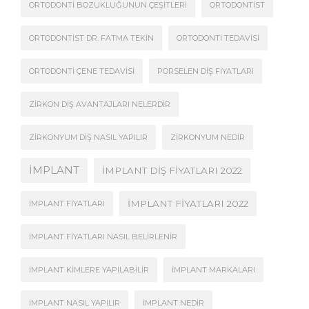
ORTODONTI BOZUKLUĞUNUN ÇEŞITLERI
ORTODONTIST
ORTODONTIST DR. FATMA TEKIN
ORTODONTI TEDAVISI
ORTODONTI ÇENE TEDAVISI
PORSELEN DIŞ FIYATLARI
ZIRKON DIŞ AVANTAJLARI NELERDIR
ZIRKONYUM DIŞ NASIL YAPILIR
ZIRKONYUM NEDIR
İMPLANT
İMPLANT DIŞ FIYATLARI 2022
İMPLANT FIYATLARI 2022
İMPLANT FIYATLARI
İMPLANT FIYATLARI NASIL BELIRLENIR
İMPLANT KIMLERE YAPILABILIR
İMPLANT MARKALARI
İMPLANT NASIL YAPILIR
İMPLANT NEDIR