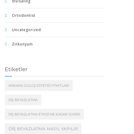
İnvisaling
Ortodontist
Uncategorized
Zirkonyum
Etiketler
ANKARA GÜLÜŞ ESTETIĞI FIYATLARI
DIŞ BEYAZLATMA
DIŞ BEYAZLATMA ETKISI NE KADAR SÜRER
DIŞ BEYAZLATMA NASIL YAPILIR