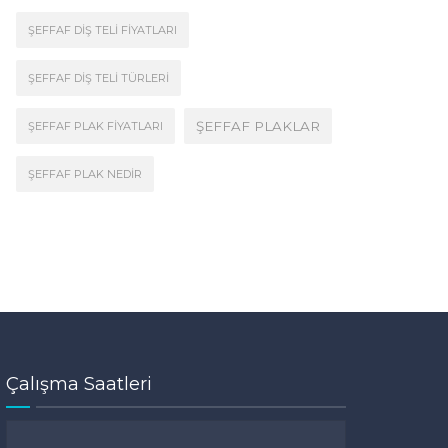
ŞEFFAF DIŞ TELI FIYATLARI
ŞEFFAF DIŞ TELI TÜRLERI
ŞEFFAF PLAKLAR
ŞEFFAF PLAK FIYATLARI
ŞEFFAF PLAK NEDIR
Çalışma Saatleri