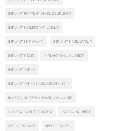
İMPLANT FIYATLARI NASIL BELIRLENIR
İMPLANT KIMLERE YAPILABILIR
İMPLANT MARKALARI
İMPLANT NASIL YAPILIR
İMPLANT NEDIR
İMPLANT SAĞLIKLI MIDIR
İMPLANT YAPIMI
İMPLANT YAPIMI NASIL GERÇEKLEŞIR
İNVASALING TEDAVI NASIL UYGULANIR
İNVISALIGN TEDAVISI
İNVISALING NEDIR
ŞEFFAF BRAKET
ŞEFFAF DIŞ TELI