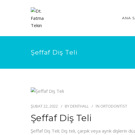
ANA S
Şeffaf Diş Teli
ŞUBAT 22, 2022
BY
DENTHALL
IN
ORTODONTIST
Şeffaf Diş Teli
Şeffaf Diş Teli; Diş teli, çarpık veya ayrık dişlerin 