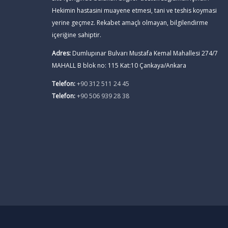
Hekimin hastasini muayene etmesi, tani ve teshis koymasi
yerine geçmez. Rekabet amaçlı olmayan, bilgilendirme
içeriğine sahiptir.
Adres:
Dumlupınar Bulvarı Mustafa Kemal Mahallesi 274/7
MAHALL B blok no: 115 Kat:10 Çankaya/Ankara
Telefon:
+90 312 511 24 45
Telefon:
+90 506 939 28 38