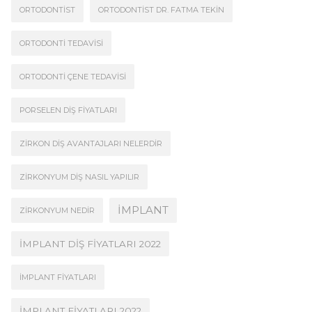
ORTODONTIST
ORTODONTIST DR. FATMA TEKIN
ORTODONTI TEDAVISI
ORTODONTI ÇENE TEDAVISI
PORSELEN DIŞ FIYATLARI
ZIRKON DIŞ AVANTAJLARI NELERDIR
ZIRKONYUM DIŞ NASIL YAPILIR
İMPLANT
ZIRKONYUM NEDIR
İMPLANT DIŞ FIYATLARI 2022
İMPLANT FIYATLARI
İMPLANT FIYATLARI 2022