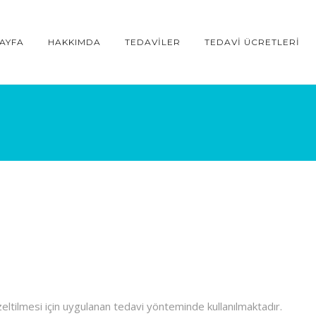
AYFA
HAKKIMDA
TEDAVILER
TEDAVI ÜCRETLERI
düzeltilmesi için uygulanan tedavi yönteminde kullanılmaktadır.