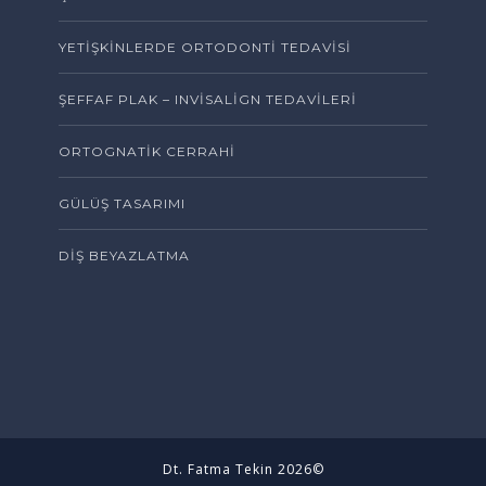
YETIŞKINLERDE ORTODONTI TEDAVISI
ŞEFFAF PLAK – INVISALIGN TEDAVILERI
ORTOGNATIK CERRAHI
GÜLÜŞ TASARIMI
DIŞ BEYAZLATMA
Dt. Fatma Tekin 2026©