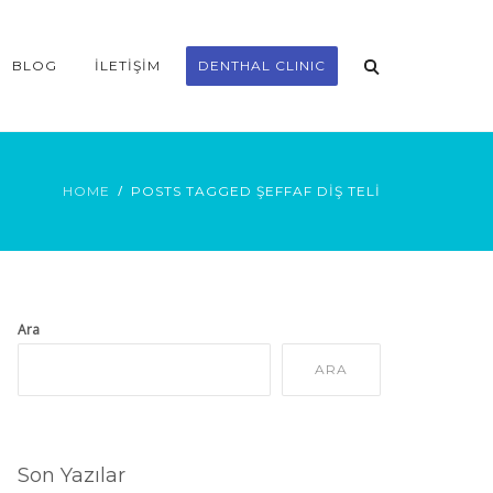
BLOG
İLETIŞIM
DENTHAL CLINIC
HOME
POSTS TAGGED ŞEFFAF DIŞ TELI
Ara
ARA
Son Yazılar