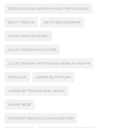
DIŞ BEYAZLATMA İŞLEMINI KIMLER YAPTIRILABILIR
DIŞ ETI TEDAVISI
DIŞ ETI ŞEKILLENDIRME
FATMA TEKIN DIŞ KLINIĞI
GÜLÜŞ TASARIMI KALICI MIDIR
GÜLÜŞ TASARIMI YAPTIRANLAR MEMNUN KALIR MI
INVISALIGN
LAMINE DIŞ FIYATLARI
LAMINE DIŞ TEDAVISI NASIL YAPILIR
LAMINE NEDIR
ORTODONTI BOZUKLUĞUNUN ÇEŞITLERI