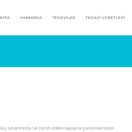
AYFA
HAKKIMDA
TEDAVILER
TEDAVI ÜCRETLERI
gülüş tasarımında sık tercih edilen kaplama yöntemlerinden