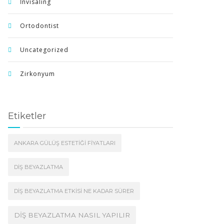
İnvisaling
Ortodontist
Uncategorized
Zirkonyum
Etiketler
ANKARA GÜLÜŞ ESTETIĞI FIYATLARI
DIŞ BEYAZLATMA
DIŞ BEYAZLATMA ETKISI NE KADAR SÜRER
DIŞ BEYAZLATMA NASIL YAPILIR