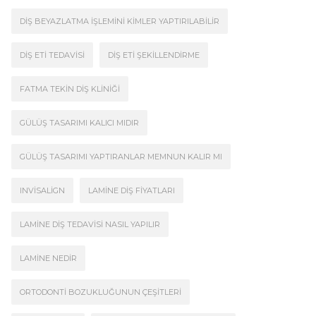
DIŞ BEYAZLATMA İŞLEMINI KIMLER YAPTIRILABILIR
DIŞ ETI TEDAVISI
DIŞ ETI ŞEKILLENDIRME
FATMA TEKIN DIŞ KLINIĞI
GÜLÜŞ TASARIMI KALICI MIDIR
GÜLÜŞ TASARIMI YAPTIRANLAR MEMNUN KALIR MI
INVISALIGN
LAMINE DIŞ FIYATLARI
LAMINE DIŞ TEDAVISI NASIL YAPILIR
LAMINE NEDIR
ORTODONTI BOZUKLUĞUNUN ÇEŞITLERI