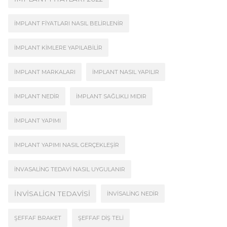
İMPLANT FIYATLARI NASIL BELIRLENIR
İMPLANT KIMLERE YAPILABILIR
İMPLANT MARKALARI
İMPLANT NASIL YAPILIR
İMPLANT NEDIR
İMPLANT SAĞLIKLI MIDIR
İMPLANT YAPIMI
İMPLANT YAPIMI NASIL GERÇEKLEŞIR
İNVASALING TEDAVI NASIL UYGULANIR
İNVISALIGN TEDAVISI
İNVISALING NEDIR
ŞEFFAF BRAKET
ŞEFFAF DIŞ TELI