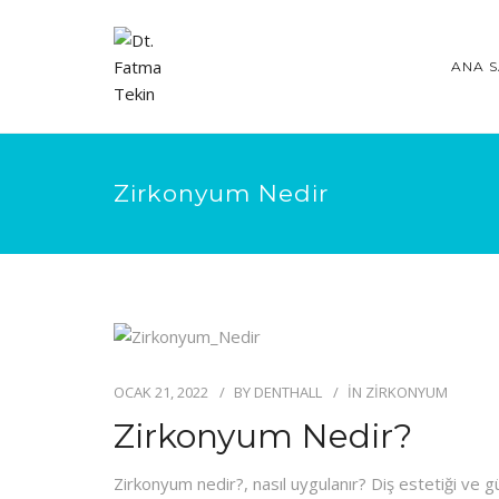
ANA S
Zirkonyum Nedir
OCAK 21, 2022
BY
DENTHALL
IN
ZIRKONYUM
Zirkonyum Nedir?
Zirkonyum nedir?, nasıl uygulanır? Diş estetiği ve 