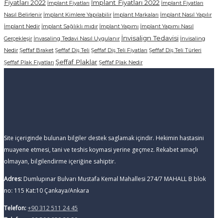
Fiyatları 2022
İmplant Fiyatları 2022
İmplant Fiyatları
İmplant Fiyatları
Nasıl Belirlenir
İmplant Kimlere Yapılabilir
İmplant Markaları
İmplant Nasıl Yapılır
İmplant Nedir
İmplant Sağlıklı mıdır
İmplant Yapımı
İmplant Yapımı Nasıl
İnvisalign Tedavisi
Gerçekleşir
İnvasaling Tedavi Nasıl Uygulanır
İnvisaling
Nedir
Şeffaf Braket
Şeffaf Diş Teli
Şeffaf Diş Teli Fiyatları
Şeffaf Diş Teli Türleri
Şeffaf Plaklar
Şeffaf Plak Fiyatları
Şeffaf Plak Nedir
Site içeriginde bulunan bilgiler destek saglamak içindir. Hekimin hastasini
muayene etmesi, tani ve teshis koymasi yerine geçmez. Rekabet amaçlı
olmayan, bilgilendirme içeriğine sahiptir.
Adres:
Dumlupınar Bulvarı Mustafa Kemal Mahallesi 274/7 MAHALL B blok
no: 115 Kat:10 Çankaya/Ankara
Telefon:
+90 312 511 24 45