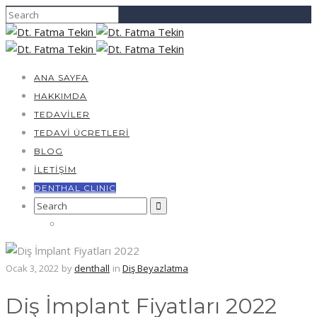
ANA SAYFA
HAKKIMDA
TEDAVILER
TEDAVI ÜCRETLERI
BLOG
İLETIŞIM
DENTHAL CLINIC
Search
for:
Ocak 3, 2022
by
denthall
in
Diş Beyazlatma
Diş İmplant Fiyatları 2022