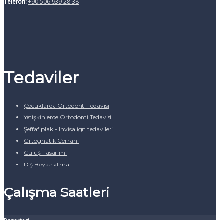
Telefon:
+90 506 939 28 38
Tedaviler
Çocuklarda Ortodonti Tedavisi
Yetişkinlerde Ortodonti Tedavisi
Şeffaf plak – Invisalign tedavileri
Ortognatik Cerrahi
Gülüş Tasarımı
Diş Beyazlatma
Çalışma Saatleri