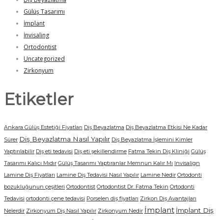
Gülüş Tasarımı
İmplant
İnvisaling
Ortodontist
Uncategorized
Zirkonyum
Etiketler
Ankara Gülüş Estetiği Fiyatları
Diş Beyazlatma
Diş Beyazlatma Etkisi Ne Kadar
Diş Beyazlatma Nasıl Yapılır
Sürer
Diş Beyazlatma İşlemini Kimler
Yaptırılabilir
Diş eti tedavisi
Diş eti şekillendirme
Fatma Tekin Diş Kliniği
Gülüş
Tasarımı Kalıcı Mıdır
Gülüş Tasarımı Yaptıranlar Memnun Kalır Mı
Invisalign
Lamine Diş Fiyatları
Lamine Diş Tedavisi Nasıl Yapılır
Lamine Nedir
Ortodonti
bozukluğunun çeşitleri
Ortodontist
Ortodontist Dr. Fatma Tekin
Ortodonti
Tedavisi
ortodonti çene tedavisi
Porselen diş fiyatları
Zirkon Diş Avantajları
İmplant
İmplant Diş
Nelerdir
Zirkonyum Diş Nasıl Yapılır
Zirkonyum Nedir